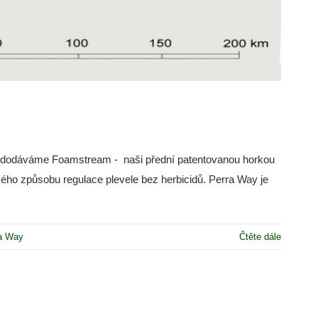
de dodáváme Foamstream - naši přední patentovanou horkou
ého způsobu regulace plevele bez herbicidů. Perra Way je
a Way
Čtěte dále