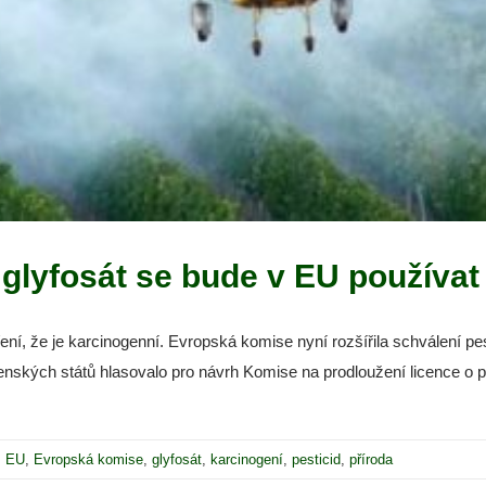
lyfosát se bude v EU používat d
ení, že je karcinogenní. Evropská komise nyní rozšířila schválení pest
nských států hlasovalo pro návrh Komise na prodloužení licence o pět 
:
EU
,
Evropská komise
,
glyfosát
,
karcinogení
,
pesticid
,
příroda