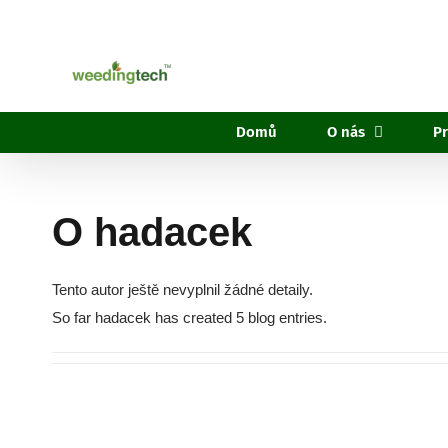
Přeskočit
na
obsah
Domů
O nás
P
O
hadacek
Tento autor ještě nevyplnil žádné detaily.
So far hadacek has created 5 blog entries.