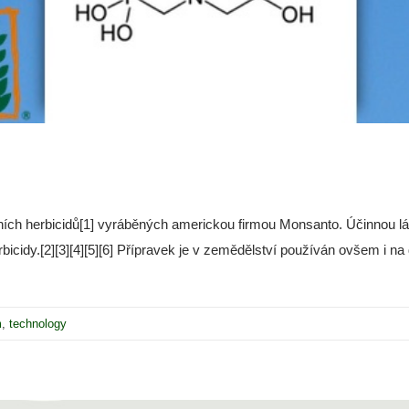
ních herbicidů[1] vyráběných americkou firmou Monsanto. Účinnou lá
icidy.[2][3][4][5][6] Přípravek je v zemědělství používán ovšem i na d
m
,
technology