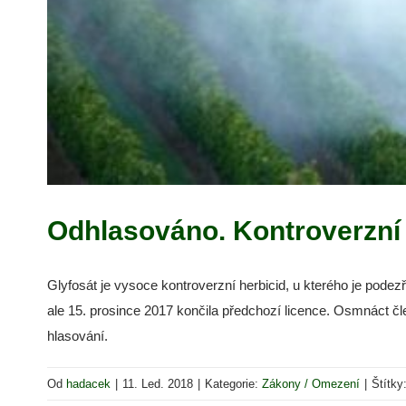
Odhlasováno. Kontroverzní g
Glyfosát je vysoce kontroverzní herbicid, u kterého je podezř
ale 15. prosince 2017 končila předchozí licence. Osmnáct čle
hlasování.
Od
hadacek
|
11. Led. 2018
|
Kategorie:
Zákony / Omezení
|
Štítky