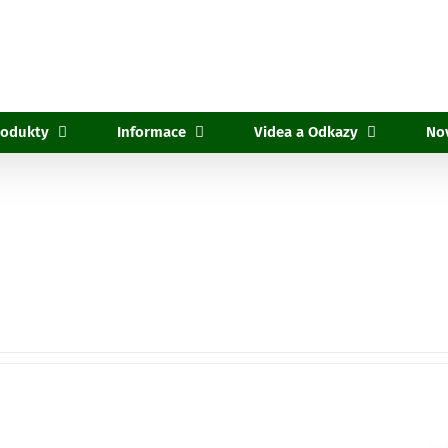
rodukty
Informace
Videa a Odkazy
No