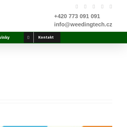
Facebook
X
Instagram
YouTube
LinkedI
+420 773 091 091
info@weedingtech.cz
vinky
Kontakt