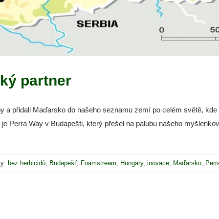
ký partner
opy a přidali Maďarsko do našeho seznamu zemí po celém světě, k
je Perra Way v Budapešti, který přešel na palubu našeho myšlenkov
ky:
bez herbicidů
,
Budapešť
,
Foamstream
,
Hungary
,
inovace
,
Maďarsko
,
Perr