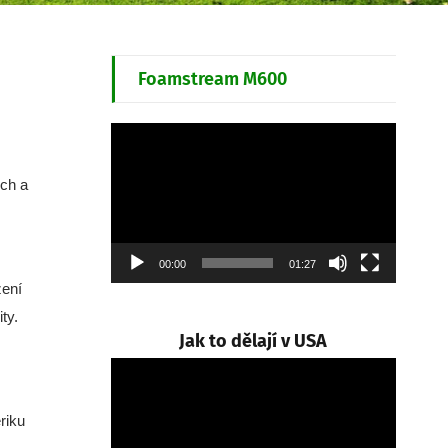
Foamstream M600
Video
přehrávač
ých a
00:00
01:27
zení
ty.
Jak to dělají v USA
Video
přehrávač
riku