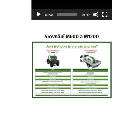
00:00
01:49
Srovnání M600 a M1200