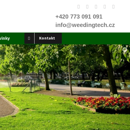
Facebook
X
Instagram
YouTube
LinkedI
+420 773 091 091
info@weedingtech.cz
vinky
Kontakt