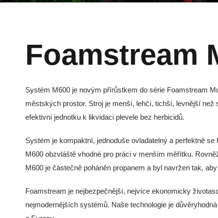
Foamstream 
Systém M600 je novým přírůstkem do série Foamstream Munic
městských prostor. Stroj je menší, lehčí, tichší, levnější 
efektivní jednotku k likvidaci plevele bez herbicidů.
Systém je kompaktní, jednoduše ovladatelný a perfektně se h
M600 obzvláště vhodné pro práci v menším měřítku. Rovněž lz
M600 je částečně poháněn propanem a byl navržen tak, aby pl
Foamstream je nejbezpečnější, nejvíce ekonomicky životascho
nejmodernějších systémů. Naše technologie je důvěryhodná 