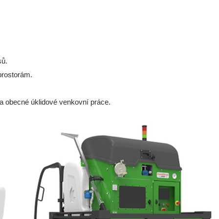
sů.
prostorám.
 a obecné úklidové venkovní práce.