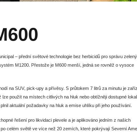
M600
ipal – přední světové technologie bez herbicidů pro správu zelen
než systém M1200. Přestože je M600 menší, jedná se rovněž o vysoce
odí na SUV, pick-upy a přívěsy. S průtokem 7 litrů za minutu je zaří
e použít na místech citlivých na hluk nebo obtížněji dostupné lokali
nil aktuální požadavky na hluk a emise uhlíku při jeho používání.
pné řešení pro likvidaci plevele a je aplikováno jedním z našich
po celém světě ve více než 20 zemích, které pokrývají Severní Ame