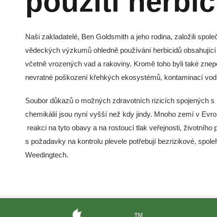
použití herbi
Naši zakladatelé, Ben Goldsmith a jeho rodina, založili sp
vědeckých výzkumů ohledně používání herbicidů obsahující 
včetně vrozených vad a rakoviny. Kromě toho byli také znepo
nevratné poškození křehkých ekosystémů, kontaminací vodní
Soubor důkazů o možných zdravotních rizicích spojených s h
chemikálií jsou nyní vyšší než kdy jindy. Mnoho zemí v Evro
reakci na tyto obavy a na rostoucí tlak veřejnosti, životní
s požadavky na kontrolu plevele potřebují bezrizikové, spoleh
Weedingtech.