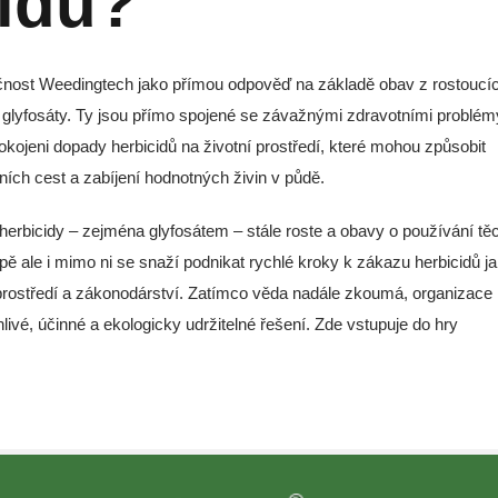
cidů?
olečnost Weedingtech jako přímou odpověď na základě obav z rostoucí
glyfosáty. Ty jsou přímo spojené se závažnými zdravotními problém
kojeni dopady herbicidů na životní prostředí, které mohou způsobit
ch cest a zabíjení hodnotných živin v půdě.
erbicidy – zejména glyfosátem – stále roste a obavy o používání tě
pě ale i mimo ni se snaží podnikat rychlé kroky k zákazu herbicidů j
ho prostředí a zákonodárství. Zatímco věda nadále zkoumá, organizace
livé, účinné a ekologicky udržitelné řešení. Zde vstupuje do hry