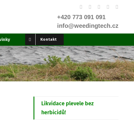
Facebook
X
Instagram
YouTube
LinkedI
+420 773 091 091
info@weedingtech.cz
vinky
Kontakt
Likvidace plevele bez
herbicidů!