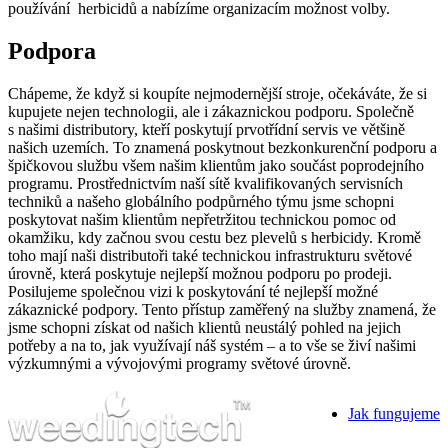
používání herbicidů a nabízíme organizacím možnost volby.
Podpora
Chápeme, že když si koupíte nejmodernější stroje, očekáváte, že si
kupujete nejen technologii, ale i zákaznickou podporu. Společně
s našimi distributory, kteří poskytují prvotřídní servis ve většině
našich uzemích. To znamená poskytnout bezkonkurenční podporu a
špičkovou službu všem našim klientům jako součást poprodejního
programu. Prostřednictvím naší sítě kvalifikovaných servisních
techniků a našeho globálního podpůrného týmu jsme schopni
poskytovat našim klientům nepřetržitou technickou pomoc od
okamžiku, kdy začnou svou cestu bez plevelů s herbicidy. Kromě
toho mají naši distributoři také technickou infrastrukturu světové
úrovně, která poskytuje nejlepší možnou podporu po prodeji.
Posilujeme společnou vizi k poskytování té nejlepší možné
zákaznické podpory. Tento přístup zaměřený na služby znamená, že
jsme schopni získat od našich klientů neustálý pohled na jejich
potřeby a na to, jak využívají náš systém – a to vše se živí našimi
výzkumnými a vývojovými programy světové úrovně.
Jak fungujeme