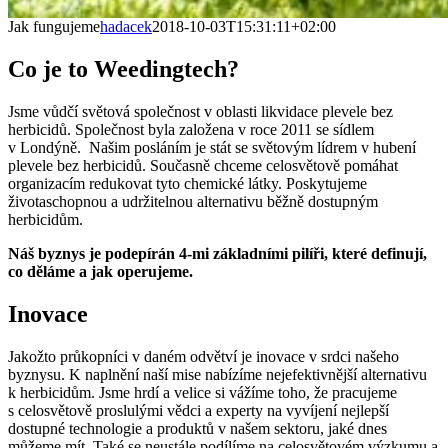
Jak fungujeme
hadacek
2018-10-03T15:31:11+02:00
Co je to Weedingtech?
Jsme vůdčí světová společnost v oblasti likvidace plevele bez
herbicidů. Společnost byla založena v roce 2011 se sídlem
v Londýně. Našim posláním je stát se světovým lídrem v hubení
plevele bez herbicidů. Současně chceme celosvětově pomáhat
organizacím redukovat tyto chemické látky. Poskytujeme
životaschopnou a udržitelnou alternativu běžně dostupným
herbicidům.
Náš byznys je podepírán 4-mi základními pilíři, které definují,
co děláme a jak operujeme.
Inovace
Jakožto průkopníci v daném odvětví je inovace v srdci našeho
byznysu. K naplnění naší mise nabízíme nejefektivnější alternativu
k herbicidům. Jsme hrdí a velice si vážíme toho, že pracujeme
s celosvětově proslulými vědci a experty na vyvíjení nejlepší
dostupné technologie a produktů v našem sektoru, jaké dnes
můžeme mít. Také se neustále podílíme na celosvětovém výzkumu a