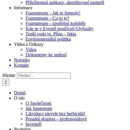
Příležitostná aplikace, akreditovaní partneři
Informace
Foamstream – Jak to funguje?
Foamstream – Co to je?
Foamstream – spotřební koloběh
Kde se v Evropě používají Glyfosáty
Teplá voda vs. Pěna – fakta
Environmentální politika
Videa a Odkazy
Videa
Dokumenty ke stažení
Novinky
Kontakt
Hledat:
Domů
O nás
O Společnosti
Jak fungujeme
Likvidace plevele bez herbicidů!
Poradní skupina – profesionálové
Investoři
Produkty