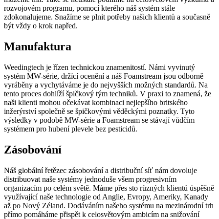
rozvojovém programu, pomocí kterého náš systém stále
zdokonalujeme. Snažíme se plnit potřeby našich klientů a současně
být vždy o krok napřed.
Manufaktura
Weedingtech je řízen technickou znamenitostí. Námi vyvinutý
systém MW-série, držící ocenění a náš Foamstream jsou odborně
vyráběny a vychytáváme je do nejvyšších možných standardů. Na
tento proces dohlíží špičkový tým techniků. V praxi to znamená, že
naši klienti mohou očekávat kombinaci nejlepšího britského
inžerýrství společně se špičkovými věděckými poznatky. Tyto
výsledky v podobě MW-série a Foamstream se stávají vůdčím
systémem pro hubení plevele bez pesticidů.
Zásobování
Náš globální řetězec zásobování a distribuční síť nám dovoluje
distribuovat naše systémy jednoduše všem progresivním
organizacím po celém světě. Máme přes sto různých klientů úspěšně
využívající naše technologie od Anglie, Evropy, Ameriky, Kanady
až po Nový Zéland. Dodáváním našeho systému na mezinárodní trh
přímo pomáháme přispět k celosvětovým ambicím na snižování