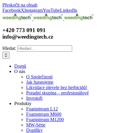
Přeskočit na obsah
Facebook
X
Instagram
YouTube
LinkedIn
+420 773 091 091
info@weedingtech.cz
Hledat:
Domů
O nás
O Společnosti
Jak fungujeme
Likvidace plevele bez herbicidů!
Poradní skupina – profesionálové
Investoři
Produkty
Foamstream L12
Foamstream M600
Foamstream M1200
MW-Série
Doplňky